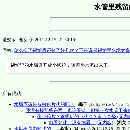
水管里残留
送交者: 湘女 于 2011-12-15, 21:50:16:
回答:
怎么换了锅炉后还赌了好几次？不是说是锅炉里水垢太
锅炉里的水垢迸开成小颗粒，随着热水流出来了。
所有跟贴:
水垢应该是灰白色片状的吧？
-
梅子
(32 bytes)
2011-12-15
我没有摸那些东西，也许看错。但第一次水管工来
像小药片？很规则的形状么？有点奇怪 (无内容
粗看如此，没有细看。 (无内容)
-
湘女
(
水垢不是颗粒状的。
-
淼水
(204 bytes)
2011-12-15, 22:02: