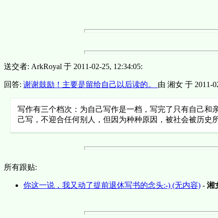
送交者: ArkRoyal 于 2011-02-25, 12:34:05:
回答:
谢谢鼓励！主要是留给自己以后读的。
由 湘女 于 2011-02-
写作有三个档次：为自己写作是一档，写完了只有自己和
己写，不迎合任何别人，但因为种种原因，被社会被历史
所有跟贴:
你这一说，我又动了提前退休写书的念头:-) (无内容)
-
湘