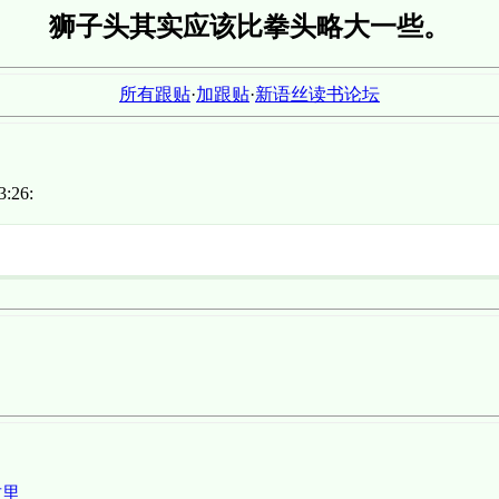
狮子头其实应该比拳头略大一些。
所有跟贴
·
加跟贴
·
新语丝读书论坛
:26:
这里