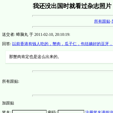
我还没出国时就看过杂志照片
所有跟贴
·
送交者: 蟑脑丸 于 2011-02-10, 20:10:19:
回答:
以前香港有钱人吃的，蟹肉，瓜子仁，包括嫡好的豆牙
那蟹肉肯定也是这么出来的。
所有跟贴:
加跟贴
笔名:
密码:
注册笔名请按