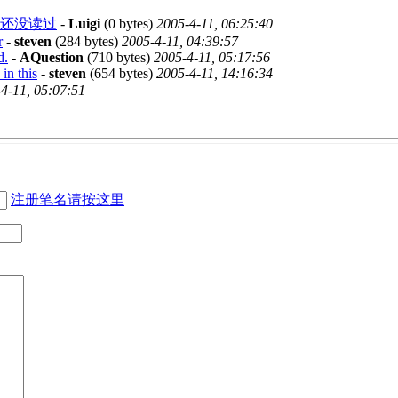
位还没读过
-
Luigi
(0 bytes)
2005-4-11, 06:25:40
r
-
steven
(284 bytes)
2005-4-11, 04:39:57
d.
-
AQuestion
(710 bytes)
2005-4-11, 05:17:56
in this
-
steven
(654 bytes)
2005-4-11, 14:16:34
4-11, 05:07:51
注册笔名请按这里