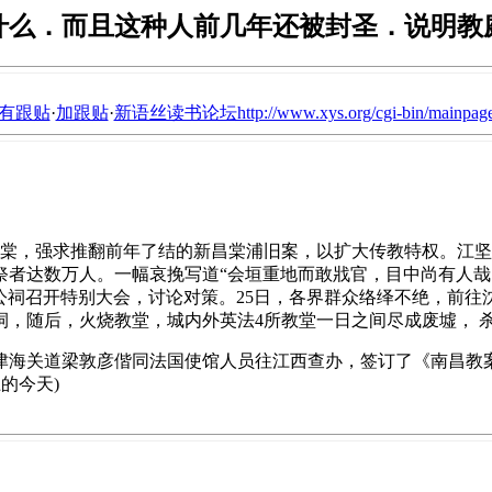
什么．而且这种人前几年还被封圣．说明教
有跟贴
·
加跟贴
·
新语丝读书论坛http://www.xys.org/cgi-bin/mainpage
县江召棠，强求推翻前年了结的新昌棠浦旧案，以扩大传教特权。
祭者达数万人。一幅哀挽写道“会垣重地而敢戕官，目中尚有人
沈公祠召开特别大会，讨论对策。25日，各界群众络绎不绝，前
，随后，火烧教堂，城内外英法4所教堂一日之间尽成废墟， 
关道梁敦彦偕同法国使馆人员往江西查办，签订了《南昌教案合
的今天)