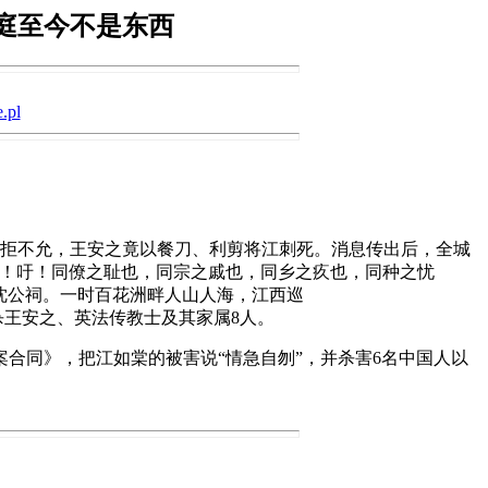
庭至今不是东西
.pl
江坚拒不允，王安之竟以餐刀、利剪将江刺死。消息传出后，全城
哉！吁！同僚之耻也，同宗之戚也，同乡之疚也，同种之忧
往沈公祠。一时百花洲畔人山人海，江西巡
杀王安之、英法传教士及其家属8人。
同》，把江如棠的被害说“情急自刎”，并杀害6名中国人以