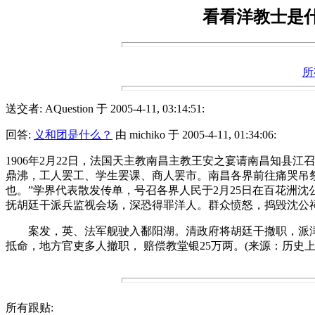
看看洋教士是
所
送交者: AQuestion 于 2005-4-11, 03:14:51:
回答:
义和团是什么？
由 michiko 于 2005-4-11, 01:34:06:
1906年2月22日，法国天主教南昌主教王安之宴请南昌知
鼎沸，工人罢工、学生罢课、商人罢市。南昌各界前往痛哭吊
也。”学界代表散发传单，号召各界人民于2月25日在百花洲
抚胡廷干派兵监视会场，深恐得罪洋人。群众愤怒，捣毁沈公祠
案发，英、法军舰驶入鄱阳湖。清政府将胡廷干撤职，派津海
抵命，地方官吏多人撤职， 赔偿教堂银25万两。(来源：历史上
所有跟贴: