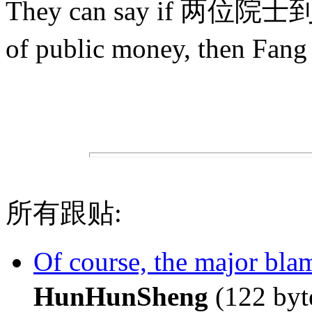
They can say if 两位院士到
of public money, then F
所有跟贴:
Of course, the major 
HunHunSheng
(122 byt