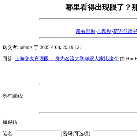
哪里看得出现眼了？
所有跟贴
·
加跟贴
·
新语丝读书论坛ht
送交者: rabbits 于 2005-4-08, 20:19:12:
回答:
上海交大真现眼， 身为名流大学却跟人家比这个
由 HunHu
所有跟贴:
加跟贴
笔名:
密码(可选项):