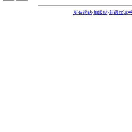
所有跟贴
·
加跟贴
·
新语丝读书论坛ht