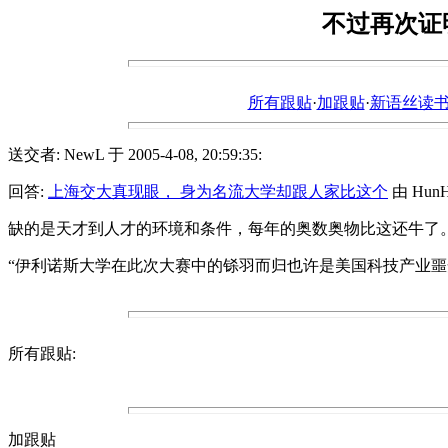
不过再次证
所有跟贴
·
加跟贴
·
新语丝读书论坛ht
送交者: NewL 于 2005-4-08, 20:59:35:
回答:
上海交大真现眼， 身为名流大学却跟人家比这个
由 HunHu
缺的是天才到人才的环境和条件，每年的奥数奥物比这还牛了。伊利诺斯
“伊利诺斯大学在此次大赛中的铩羽而归也许是美国科技产业噩
所有跟贴:
加跟贴