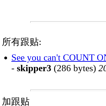
所有跟贴:
See you can't COUNT ON
-
skipper3
(286 bytes)
2
加跟贴