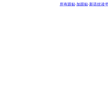
所有跟贴
·
加跟贴
·
新语丝读书论坛ht