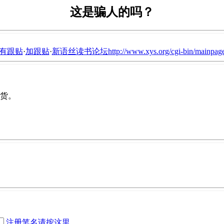
这是骗人的吗？
有跟贴
·
加跟贴
·
新语丝读书论坛http://www.xys.org/cgi-bin/mainpage
日货。
注册笔名请按这里