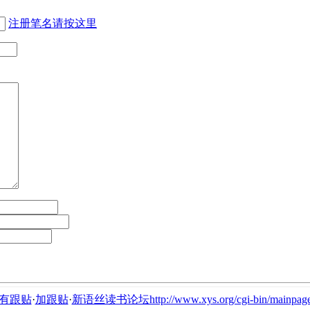
注册笔名请按这里
有跟贴
·
加跟贴
·
新语丝读书论坛http://www.xys.org/cgi-bin/mainpage