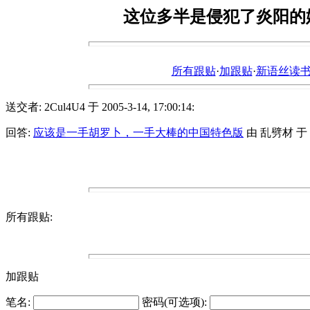
这位多半是侵犯了炎阳的
所有跟贴
·
加跟贴
·
新语丝读书论坛ht
送交者: 2Cul4U4 于 2005-3-14, 17:00:14:
回答:
应该是一手胡罗卜，一手大棒的中国特色版
由 乱劈材 于 200
所有跟贴:
加跟贴
笔名:
密码(可选项):