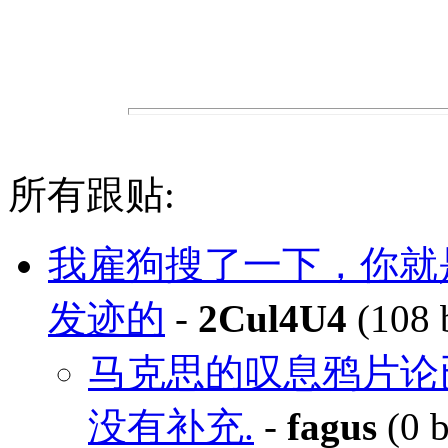
所有跟贴:
我雇狗搜了一下，你就
发迹的
-
2Cul4U4
(108 
马克思的叹息鸦片论
没有补充.
-
fagus
(0 b