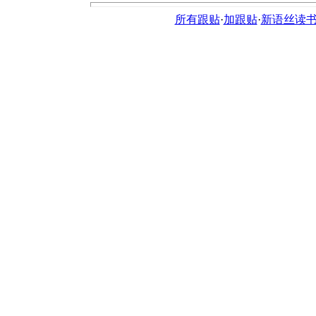
所有跟贴
·
加跟贴
·
新语丝读书论坛ht