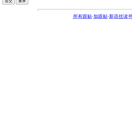
所有跟贴
·
加跟贴
·
新语丝读书论坛ht