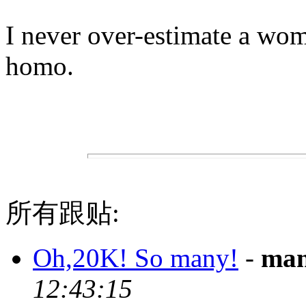
I never over-estimate a woma
homo.
所有跟贴:
Oh,20K! So many!
-
man
12:43:15