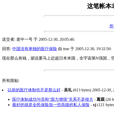
这笔帐本
所
送交者: 老中一号 于 2005-12-30, 20:05:46:
回答:
中国没有单独的医疗保险
由 true 于 2005-12-30, 19:32:50:
现在那么有钱，据说要马上赶超日本米国，全宇宙第N强国，
所有跟贴:
以前的医疗体制也不是那么好
-
吴礼
(613 bytes)
2005-12-30, 
医疗体制成功与否和“国力增强”关系不是很大
-
葛观
(26 b
最好的就是全民保险加一些高级的私人保险
-
xj
(121 byte