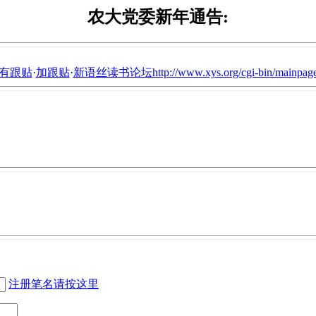
农大党委新年通告:
有跟贴
·
加跟贴
·
新语丝读书论坛http://www.xys.org/cgi-bin/mainpage
注册笔名请按这里