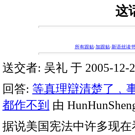
这
所有跟贴
·
加跟贴
·
新语丝读书论坛ht
送交者: 吴礼 于 2005-12-27,
回答:
等真理辯清楚了﹐
都作不到
由 HunHunSheng 
据说美国宪法中许多现在