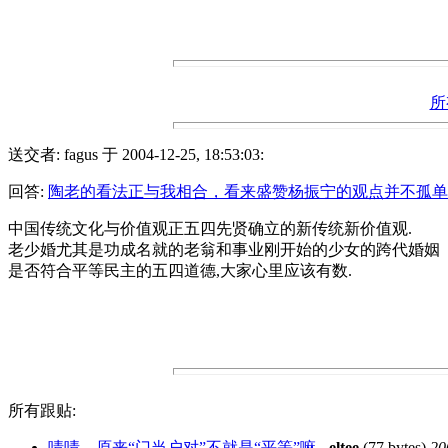
所
送交者: fagus 于 2004-12-25, 18:53:03:
回答:
陶老的看法正与我相合，看来盛赞杨振宁的观点并不孤单
中国传统文化与价值观正五四先贤确立的新传统新价值观.
老少婚尤其是功成名就的老翁和事业刚开始的少女的跨代婚姻
是否符合平等民主的五四道德,大家心里应该有数.
所有跟贴:
啧啧，原来“门当户对”不就是“平等”嘛
-
eltee
(77 bytes)
20