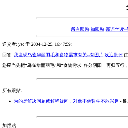
所有跟贴
·
加跟贴
·
新语丝读书论坛ht
送交者: ysc 于 2004-12-25, 16:47:59:
回答:
我发现鸟雀华丽羽毛和食物需求有关--有图片,欢迎批评
由 
您应当先把“鸟雀华丽羽毛”和“食物需求”各分阴阳，再归五
所有跟贴:
为的是解决问题或解释疑问，对像不像哲学不敢兴趣
-
鲁
加跟贴