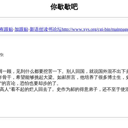
你歇歇吧
有跟贴
·
加跟贴
·
新语丝读书论坛http://www.xys.org/cgi-bin/mainpage
9:
一顾，见到什么都要挖苦一下。别人回国，就说国外混不出下去
年骨干，希望能够挑起大梁。如郝所言，他培养了很多博士生，
”的言论，恐怕也要却步的了。
“高人”看不起的烂人回去了。史作为郝的得意弟子，还不至于使