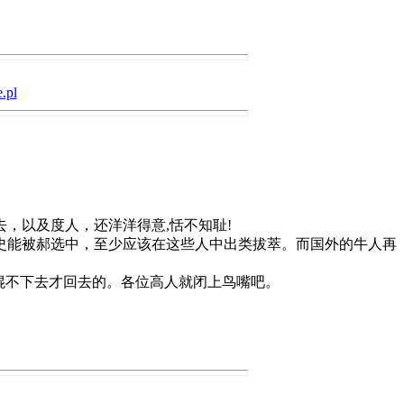
.pl
，以及度人，还洋洋得意,恬不知耻!
史能被郝选中，至少应该在这些人中出类拔萃。而国外的牛人再
混不下去才回去的。各位高人就闭上鸟嘴吧。