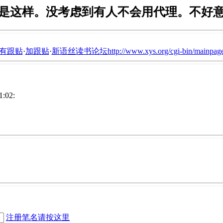
是这样。没考虑到有人不会用代理。不好
有跟贴
·
加跟贴
·
新语丝读书论坛http://www.xys.org/cgi-bin/mainpage
:02:
注册笔名请按这里