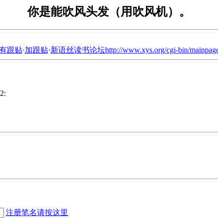
你是能吹风头发（用吹风机）。
有跟贴
·
加跟贴
·
新语丝读书论坛http://www.xys.org/cgi-bin/mainpage
2:
注册笔名请按这里