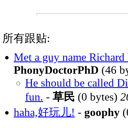
所有跟贴:
Met a guy name Richard P
PhonyDoctorPhD
(46 b
He should be called Di
fun.
-
草民
(0 bytes)
2
haha,好玩儿!
-
goophy
(