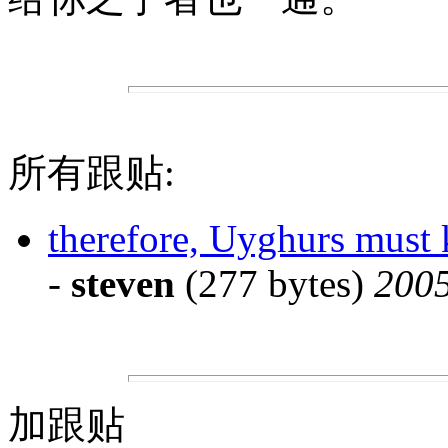
所有跟贴:
therefore, Uyghurs must k
-
steven
(277 bytes)
2005
加跟贴