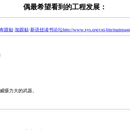
偶最希望看到的工程发展：
有跟贴
·
加跟贴
·
新语丝读书论坛http://www.xys.org/cgi-bin/mainpage
！
发展威慑力大的武器。