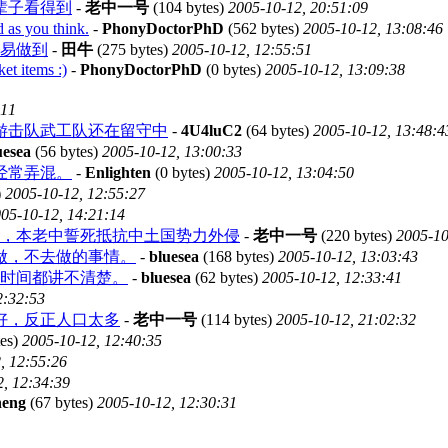
辈子看得到
-
老中一号
(104 bytes)
2005-10-12, 20:51:09
 as you think.
-
PhonyDoctorPhD
(562 bytes)
2005-10-12, 13:08:46
易做到
-
田牛
(275 bytes)
2005-10-12, 12:55:51
ket items :)
-
PhonyDoctorPhD
(0 bytes)
2005-10-12, 13:09:38
:11
游击队武工队还在留守中
-
4U4luC2
(64 bytes)
2005-10-12, 13:48:4
uesea
(56 bytes)
2005-10-12, 13:00:33
经常弄混。
-
Enlighten
(0 bytes)
2005-10-12, 13:04:50
)
2005-10-12, 12:55:27
05-10-12, 14:21:14
，本老中誓死抵抗中土国势力外侵
-
老中一号
(220 bytes)
2005-10
做，不去做的事情。
-
bluesea
(168 bytes)
2005-10-12, 13:03:43
时间都讲不清楚。
-
bluesea
(62 bytes)
2005-10-12, 12:33:41
2:32:53
好，反正人口太多
-
老中一号
(114 bytes)
2005-10-12, 21:02:32
tes)
2005-10-12, 12:40:35
, 12:55:26
, 12:34:39
eng
(67 bytes)
2005-10-12, 12:30:31