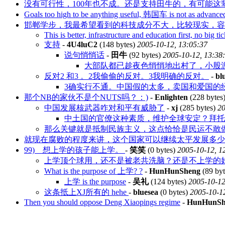
没有可行性，100年也不成。还是支持田牛的，有可能这
Goals too high to be anything useful, 韩国车 is not as advanced
邯郸学步，我最希望看到的科技成分不大，比较现实，容
This is better, infrastructure and education first, no big tic
支持
-
4U4luC2
(148 bytes)
2005-10-12, 13:05:37
说句悄悄话
-
田牛
(92 bytes)
2005-10-12, 13:38
大部队都已趁夜色悄悄地出村了，小股
反对2 和3 。2我偷偷的反对。3我明确的反对。
-
bl
3确实行不通。中国假的太多，卖国和爱国的
那个NB的家伙不是个NUTS吗？：)
-
Enlighten
(228 bytes
中国发展核武器咋对和平有威胁了
-
xj
(285 bytes)
20
中土国的官僚这种素质，维护全球安定？拜托
那么关键就是抵制民族主义，这点恰恰是民运不敢
就现在腐败的程度来讲，这个国家可以继续太平发展多少
99) 想上学的孩子能上学。
-
笑笑
(0 bytes)
2005-10-12, 1
上学顶个球用，还不是被老共洗脑？还是不上学的
What is the purpose of 上学? ?
-
HunHunSheng
(89 by
上学 is the purpose
-
吴礼
(124 bytes)
2005-10-12
这条抵上XJ所有的 hehe
-
bluesea
(0 bytes)
2005-10-12
Then you should oppose Deng Xiaopings regime
-
HunHunSh