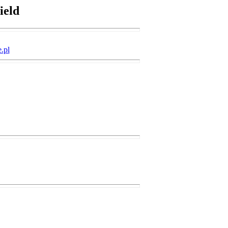
ield
.pl