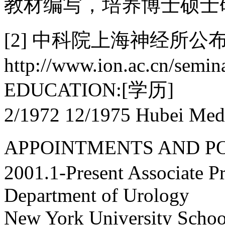
教材编写，培养博士硕士
[2] 中科院上海神经所
http://www.ion.ac.cn/sem
EDUCATION:[学历]
2/1972 12/1975 Hubei Medi
APPOINTMENTS AND 
2001.1-Present Associate P
Department of Urology
New York University Schoo