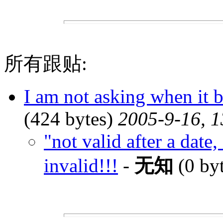
所有跟贴:
I am not asking when it 
(424 bytes)
2005-9-16, 1
"not valid after a date
invalid!!!
-
无知
(0 by