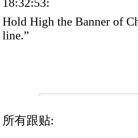
18:32:53:
Hold High the Banner of Ch
line.”
所有跟贴: