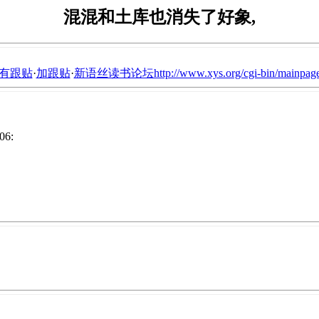
混混和土库也消失了好象,
有跟贴
·
加跟贴
·
新语丝读书论坛http://www.xys.org/cgi-bin/mainpage
06: