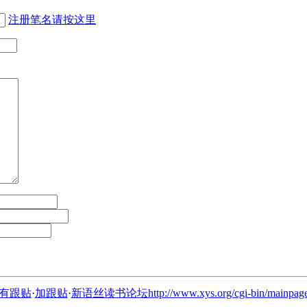
注册笔名请按这里
有跟贴
·
加跟贴
·
新语丝读书论坛http://www.xys.org/cgi-bin/mainpage