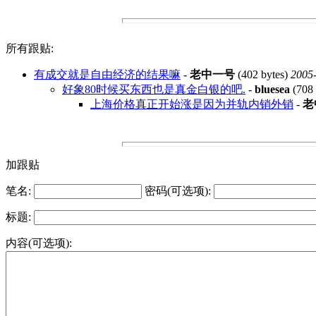
所有跟贴:
有成交就是自由经济的结果嘛
-
老中一号
(402 bytes)
2005-
好象80时候买东西也是真金白银的吧.
-
bluesea
(708 
上海价格真正开始涨是因为并轨内销外销
-
老
加跟贴
笔名:
密码(可选项):
标题:
内容(可选项):