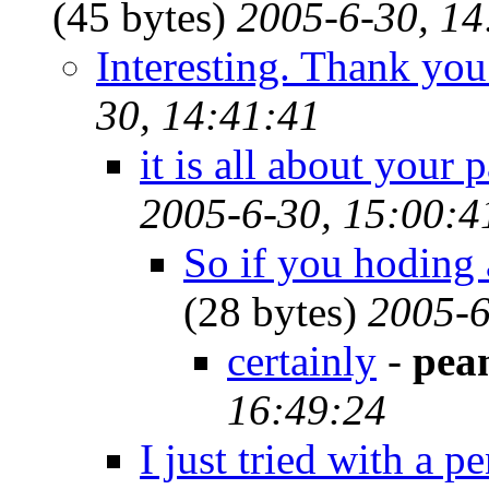
(45 bytes)
2005-6-30, 14
Interesting. Thank you
30, 14:41:41
it is all about your 
2005-6-30, 15:00:4
So if you hoding 
(28 bytes)
2005-6
certainly
-
pea
16:49:24
I just tried with a p