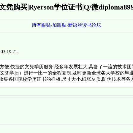
文凭购买|Ryerson学位证书|Q/微diploma89
所有跟贴
·
加跟贴
·
新语丝读书论坛
3:19:21:
员提供方便,快捷的文凭学历服务.经多年发展壮大,具备了一流的技
原本（文凭学历）进行一比一的全程复制.及时更新全球各大学校的毕
收集各国院校学历证书的样板,尺寸大小,纸张材质,防伪技术等各