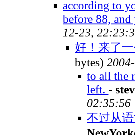
according to yo
before 88, and
12-23, 22:23:
好！来了一
bytes)
2004-
to all the
left.
-
ste
02:35:56
不过从语
NewYork