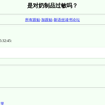
是对奶制品过敏吗？
所有跟贴
·
加跟贴
·
新语丝读书论坛
:32:45:
这里