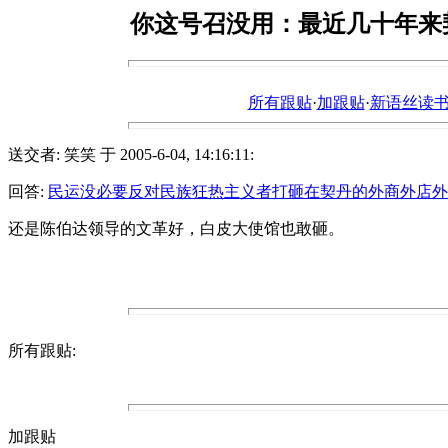
你这号召没用：最近几十年来
所有跟贴
·
加跟贴
·
新语丝读书论坛ht
送交者: 笑笑 于 2005-6-04, 14:16:11:
回答:
民运没必要反对民族狂热主义者打砸在契丹的外商外店外
还是陈伯达领导的文革好，白皮大使馆也敢砸。
所有跟贴:
加跟贴