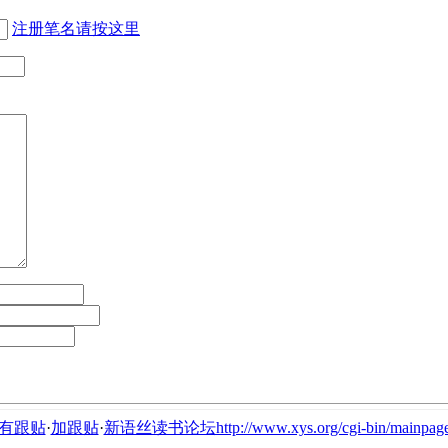
注册笔名请按这里
有跟贴
·
加跟贴
·
新语丝读书论坛http://www.xys.org/cgi-bin/mainpage