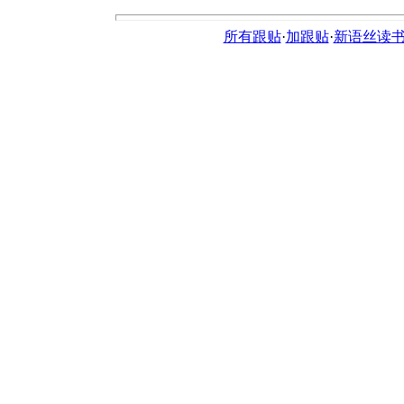
所有跟贴
·
加跟贴
·
新语丝读书论坛ht