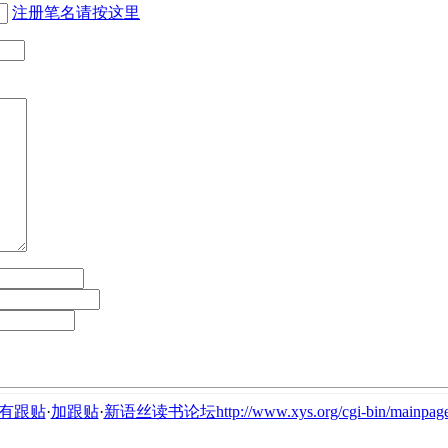
注册笔名请按这里
有跟贴
·
加跟贴
·
新语丝读书论坛http://www.xys.org/cgi-bin/mainpage