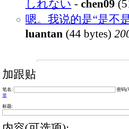
しれない
-
chen09
(5
嗯。我说的是“是不是
luantan
(44 bytes)
20
加跟贴
笔名:
密码(
里
标题:
内容(可选项):