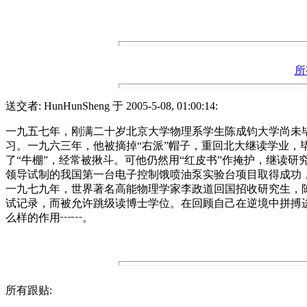
所
送交者: HunHunSheng 于 2005-5-08, 01:00:14:
一九五七年，刚满二十岁北京大学物理系学生陈成钧大学尚未
习。一九六三年，他被摘掉“右派”帽子，重回北大继读学业，
了“牛棚”，经常被揪斗。可他仍然用“红皮书”作掩护，继读
领导试制的我国第一台电子控制饿喷油泵实验台项目取得成功
一九七九年，世界著名高能物理学家李政道回国招收研究生，
试记录，而被允许跳级读博士学位。在回顾自己在逆境中拼搏
么样的作用┅┅。
所有跟贴: