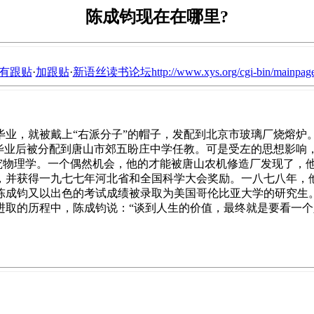
陈成钧现在在哪里?
有跟贴
·
加跟贴
·
新语丝读书论坛http://www.xys.org/cgi-bin/mainpage
毕业，就被戴上“右派分子”的帽子，发配到北京市玻璃厂烧熔炉
毕业后被分配到唐山市郊五盼庄中学任教。可是受左的思想影响，
研究物理学。一个偶然机会，他的才能被唐山农机修造厂发现了，
，并获得一九七七年河北省和全国科学大会奖励。一八七八年，
陈成钧又以出色的考试成绩被录取为美国哥伦比亚大学的研究生
进取的历程中，陈成钧说：“谈到人生的价值，最终就是要看一